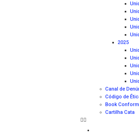
Uni
Uni
Uni
Uni
Uni
2025
Uni
Uni
Uni
Uni
Uni
Canal de Denú
Código de Étic
Book Conform
Cartilha Cata