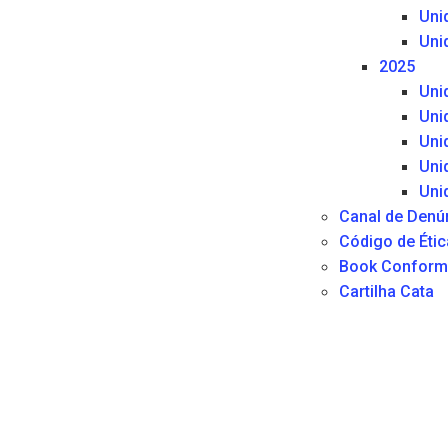
Uni
Uni
2025
Uni
Uni
Uni
Uni
Uni
Canal de Denú
Código de Étic
Book Conform
Cartilha Cata